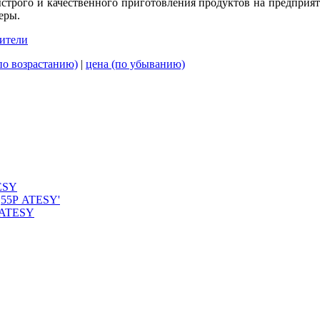
быстрого и качественного приготовления продуктов на предприя
еры.
ители
по возрастанию)
|
цена (по убыванию)
 ATESY