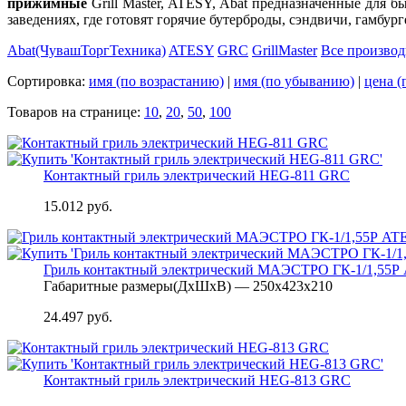
прижимные
Grill Master, ATESY, Abat предназначенные для 
заведениях, где готовят горячие бутерброды, сэндвичи, гамбург
Abat(ЧувашТоргТехника)
ATESY
GRC
GrillMaster
Все производ
Сортировка:
имя (по возрастанию)
|
имя (по убыванию)
|
цена (
Товаров на странице:
10
,
20
,
50
,
100
Контактный гриль электрический HEG-811 GRC
15.012 руб.
Гриль контактный электрический МАЭСТРО ГК-1/1,55Р
Габаритные размеры(ДхШхВ) — 250х423х210
24.497 руб.
Контактный гриль электрический HEG-813 GRC