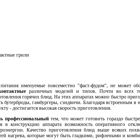
актные грили
питания именуемые повсеместно "фаст-фудом", не может обо
контактные
различных моделей и типов. Почти во всех то
отовления горячих блюд. На этих аппаратах можно быстро приг
реть бутерброды, гамбургеры, сэндвичи. Благодаря встроенным
кту - достигается высокая скорость приготовления.
ль профессиональный
тем, что может готовить гораздо быстр
я в конструкцию аппарата возможность оперативного отключ
роэнергии. Качество приготовления блюд выше всяких похва
тей нагрева, которые могут быть гладкими, рифлеными и ком