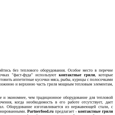
йтись без теплового оборудования. Особое место в перечне
чках "фаст-фуда" используют
контактные грили
, которые
отовить аппетитные кусочки мяса, рыбы, курицы с полосочками
 в нижнюю и верхнюю часть гриля мощным тепловым элементам,
ее и экономнее, чем традиционное оборудование для тепловой
ения, когда необходимость в его работе отсутствует, дает
л. Оборудование изготавливается из нержавеющей стали, с
бинированными.
Partnerfood.ru
предлагает -
контактные грили