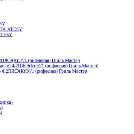
 ATESY
) Ф2ПЖЭ(КтЭ)/1 (рифленая) Гриль Мастер
а)
84