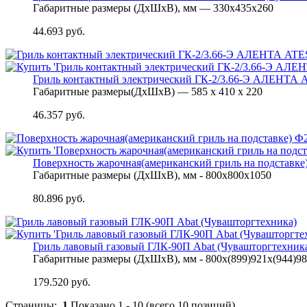
Габаритные размеры (ДхШхВ), мм — 330х435х260
44.693 руб.
Гриль контактный электрический ГК-2/3.66-Э АЛЕНТА
Габаритные размеры(ДхШхВ) — 585 х 410 х 220
46.357 руб.
Поверхность жарочная(американский гриль на подставке
Габаритные размеры (ДхШхВ), мм - 800х800х1050
80.896 руб.
Гриль лавовый газовый ГЛК-90П Abat (Чувашторгтехник
Габаритные размеры (ДхШхВ), мм - 800х(899)921х(944)9
179.520 руб.
Страницы:
1
Показано
1
-
10
(всего
10
позиций)