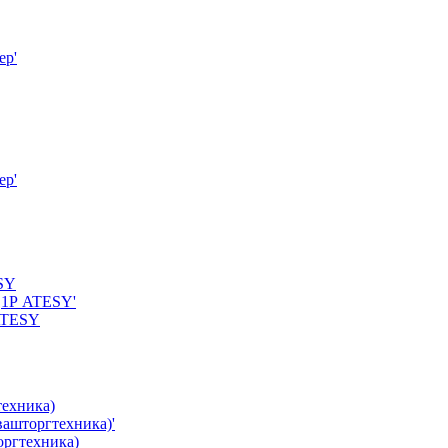
ATESY
оргтехника)