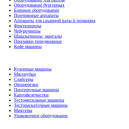
Оборудование бургерных
Блинное оборудование
Пончиковые аппараты
Аппараты для сахарной ваты и попкорна
Фритюрницы
Чебуречницы
Шашлычницы, мангалы
Прилавки передвижные
Кофе машины
Кухонные машины
Мясорубки
Слайсеры
Овощерезки
Протирочные машины
Картофелечистки
Тестомесильные машины
Тестораскаточные машины
Миксеры
Упаковочное оборудование