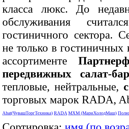
класса люкс. До недав
обслуживания считалс
гостиничного сектора. 
не только в гостиничных 
ассортименте
Партнерф
передвижных салат-бар
тепловые, нейтральные,
с
торговых марок RADA, Ab
Abat(ЧувашТоргТехника)
RADA
МХМ (МариХолодМаш)
Полю
Сортировка:
имя (по возр