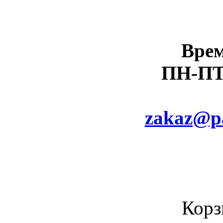
Врем
ПН-ПТ 
zakaz@pa
К
Корз